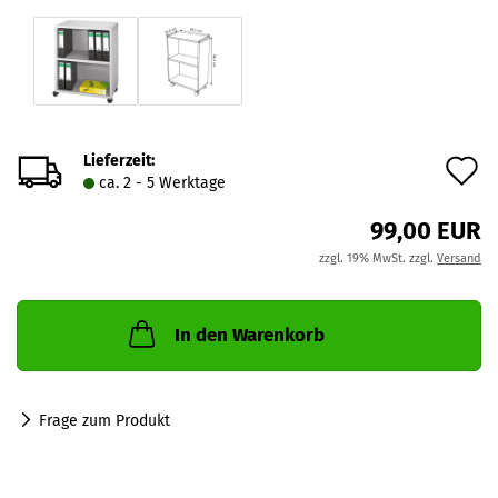
Lieferzeit:
A
ca. 2 - 5 Werktage
d
99,00 EUR
M
zzgl. 19% MwSt. zzgl.
Versand
In den Warenkorb
Frage zum Produkt