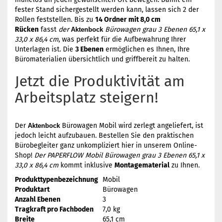
fester Stand sichergestellt werden kann, lassen sich 2 der
Rollen feststellen. Bis zu
14 Ordner mit 8,0 cm
Rücken
fasst
der
Bürowagen grau 3 Ebenen 65,1 x
Aktenbock
33,0 x 86,4 cm
, was perfekt für die Aufbewahrung Ihrer
Unterlagen ist. Die
3 Ebenen
ermöglichen es Ihnen, Ihre
Büromaterialien übersichtlich und griffbereit zu halten.
Jetzt die Produktivität am
Arbeitsplatz steigern!
Der
Bürowagen Mobil wird zerlegt angeliefert, ist
Aktenbock
jedoch leicht aufzubauen. Bestellen Sie den praktischen
Bürobegleiter ganz unkompliziert hier in unserem Online-
Shop!
Der PAPERFLOW Mobil Bürowagen grau 3 Ebenen 65,1 x
33,0 x 86,4 cm
kommt inklusive
Montagematerial
zu Ihnen.
Produkttypenbezeichnung
Mobil
Produktart
Bürowagen
Anzahl Ebenen
3
Tragkraft pro Fachboden
7,0 kg
Breite
65,1 cm