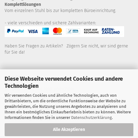
Komplettlösungen
Vom einzelnen Stuhl bis zur kompletten Büroeinrichtung.
- viele verschieden und sichere Zahlvarianten:
Haben Sie Fragen zu Artikeln? Zögern Sie nicht, wir sind gerne
für Sie da!
Kontakt
Diese Webseite verwendet Cookies und andere
Technologien
Wir sind für Sie wie folgt erreichbar:
Wir verwenden Cookies und ähnliche Technologien, auch von
Montag bis Donnerstag von 9 bis 16 Uhr
Drittanbietern, um die ordentliche Funktionsweise der Website zu
gewährleisten, die Nutzung unseres Angebotes zu analysieren und
Telefon: 02445-8517300
Ihnen ein bestmögliches Einkaufserlebnis bieten zu können. Weitere
Informationen finden Sie in unserer
Datenschutzerklärung
.
Email: office@eosgroup.de
Alle Akzeptieren