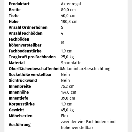
Produktart
Aktenregal
Breite
80,0 cm
Tiefe
40,0 cm
Höhe
180,8 cm
Anzahl Ordnerhöhen
5
Anzahl Fachböden
4
Fachböden
Ja
höhenverstellbar
Fachbodenstärke
1,9 cm
Tragkraft pro Fachboden
25,0 kg
Material
Spanplatte
Oberflächenbeschaffenheit
Melaminharzbeschichtung
Sockelfüße verstellbar
Nein
Sichtrückwand
Nein
Innenbreite
76,2 cm
Innenhöhe
174,0 cm
Innentiefe
39,0 cm
Korpusstärke
1,9 cm
Gewicht
45,0 kg
Möbelserien
Flex
zwei der vier Fachböden sind
Ausführung
höhenverstellbar