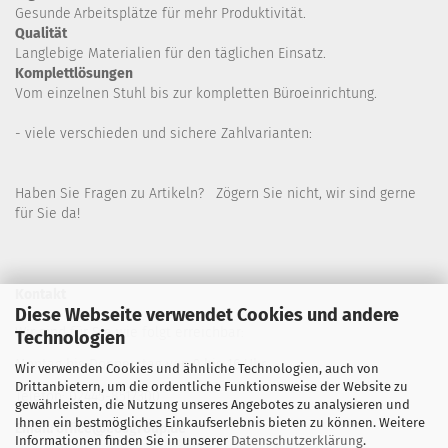
Gesunde
Arbeitsplätze für mehr Produktivität.
Qualität
Langlebige Materialien für den täglichen Einsatz.
Komplettlösungen
Vom einzelnen Stuhl bis zur kompletten Büroeinrichtung.
- viele verschieden und sichere Zahlvarianten:
Haben Sie Fragen zu Artikeln? Zögern Sie nicht, wir sind gerne
für Sie da!
Kontakt
Diese Webseite verwendet Cookies und andere
Wir sind für Sie wie folgt erreichbar:
Technologien
Montag bis Donnerstag von 9 bis 16 Uhr
Wir verwenden Cookies und ähnliche Technologien, auch von
Drittanbietern, um die ordentliche Funktionsweise der Website zu
Telefon: 02445-8517300
gewährleisten, die Nutzung unseres Angebotes zu analysieren und
Ihnen ein bestmögliches Einkaufserlebnis bieten zu können. Weitere
Email: office@eosgroup.de
Informationen finden Sie in unserer
Datenschutzerklärung
.