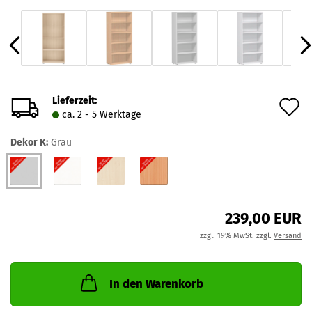
Lieferzeit:
A
ca. 2 - 5 Werktage
d
Dekor K:
Grau
M
239,00 EUR
zzgl. 19% MwSt. zzgl.
Versand
In den Warenkorb