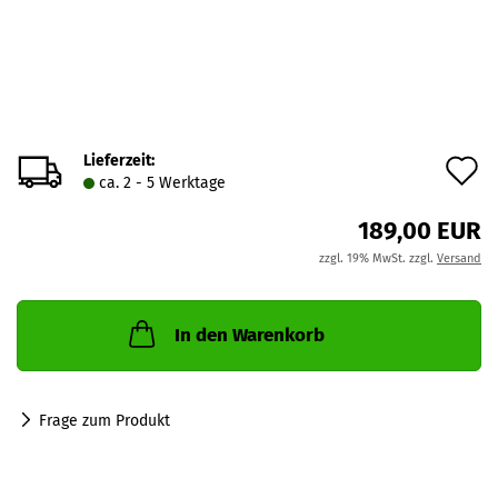
Lieferzeit:
A
ca. 2 - 5 Werktage
d
189,00 EUR
M
zzgl. 19% MwSt. zzgl.
Versand
In den Warenkorb
Frage zum Produkt