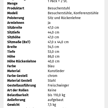
1 Pack = 2 St.
Menge
Produktart
Besucherstuhl
Modell
Besucherstühle, Konferenzstühle
Polsterung
Sitz und Rückenlehne
Armlehnen
Ja
Sitzbreite
47,0 cm
Sitztiefe
44,0 cm
Sitzhöhe
47,0 cm
Sitzmaße (BxT)
47,0 x 44,0 cm
Breite
54,5 cm
Tiefe
53,0 cm
Höhe
86,0 cm
Höhe Rückenlehne
40,0 cm
Farbe
blau
Material
Kunstleder
Farbe Gestell
chrom
Material Gestell
Stahl
Gestellausführung
Freischwinger
Art der Rollen
Keine
Belastbarkeit
bis 110,0 kg
Anlieferung
aufgebaut
Gewicht
7,5 kg