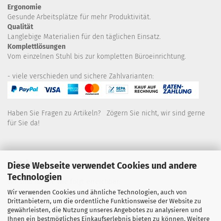
Ergonomie
Gesunde
Arbeitsplätze für mehr Produktivität.
Qualität
Langlebige Materialien für den täglichen Einsatz.
Komplettlösungen
Vom einzelnen Stuhl bis zur kompletten Büroeinrichtung.
- viele verschieden und sichere Zahlvarianten:
Haben Sie Fragen zu Artikeln? Zögern Sie nicht, wir sind gerne
für Sie da!
Kontakt
Diese Webseite verwendet Cookies und andere
Technologien
Wir sind für Sie wie folgt erreichbar:
Wir verwenden Cookies und ähnliche Technologien, auch von
Montag bis Donnerstag von 9 bis 16 Uhr
Drittanbietern, um die ordentliche Funktionsweise der Website zu
gewährleisten, die Nutzung unseres Angebotes zu analysieren und
Telefon: 02445-8517300
Ihnen ein bestmögliches Einkaufserlebnis bieten zu können. Weitere