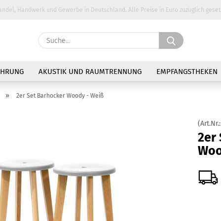
andel, Handwerk und Gewerbe in Deutschland. Alle Preise in Euro zuzüglich geset
Suche...
E-Ma
AHRUNG
AKUSTIK UND RAUMTRENNUNG
EMPFANGSTHEKEN
Pass
»
2er Set Barhocker Woody - Weiß
(Art.Nr.
2er
Woo
Konto 
Passw