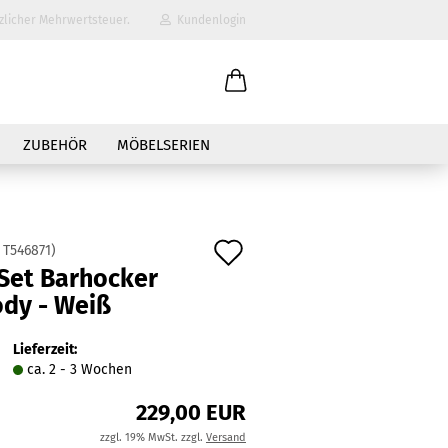
zlicher Mehrwertsteuer.
Kundenlogin
il
ZUBEHÖR
MÖBELSERIEN
wort
Auf
:
T546871
)
 Set Barhocker
den
dy - Weiß
erstellen
Merkzettel
ort vergessen?
Lieferzeit:
ca. 2 - 3 Wochen
229,00 EUR
zzgl. 19% MwSt. zzgl.
Versand