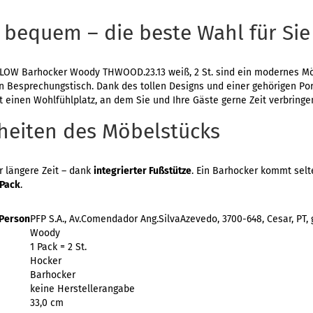
 bequem – die beste Wahl für Sie
OW Barhocker Woody THWOOD.23.13 weiß, 2 St. sind ein modernes Möbe
n Besprechungstisch. Dank des tollen Designs und einer gehörigen Por
t einen Wohlfühlplatz, an dem Sie und Ihre Gäste gerne Zeit verbringe
heiten des Möbelstücks
r längere Zeit – dank
integrierter Fußstütze
. Ein Barhocker kommt selt
-Pack
.
 Person
PFP S.A., Av.Comendador Ang.SilvaAzevedo, 3700-648, Cesar, PT
Woody
1 Pack = 2 St.
Hocker
Barhocker
keine Herstellerangabe
33,0 cm